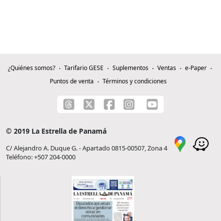
¿Quiénes somos?
Tarifario GESE
Suplementos
Ventas
e-Paper
Puntos de venta
Términos y condiciones
© 2019 La Estrella de Panamá
C/ Alejandro A. Duque G. - Apartado 0815-00507, Zona 4
Teléfono: +507 204-0000