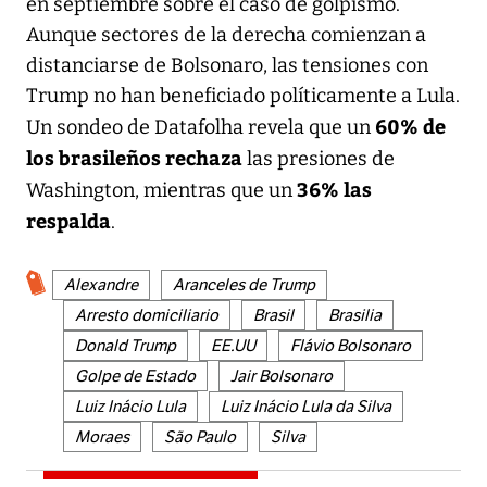
en septiembre sobre el caso de golpismo.
Aunque sectores de la derecha comienzan a
distanciarse de Bolsonaro, las tensiones con
Trump no han beneficiado políticamente a Lula.
60% de
Un sondeo de Datafolha revela que un
los brasileños rechaza
las presiones de
36% las
Washington, mientras que un
respalda
.
Alexandre
Aranceles de Trump
Arresto domiciliario
Brasil
Brasilia
Donald Trump
EE.UU
Flávio Bolsonaro
Golpe de Estado
Jair Bolsonaro
Luiz Inácio Lula
Luiz Inácio Lula da Silva
Moraes
São Paulo
Silva