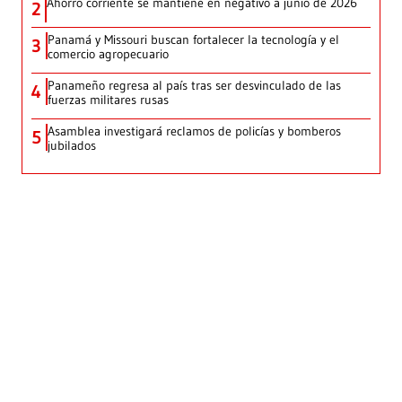
Ahorro corriente se mantiene en negativo a junio de 2026
2
Panamá y Missouri buscan fortalecer la tecnología y el
3
comercio agropecuario
Panameño regresa al país tras ser desvinculado de las
4
fuerzas militares rusas
Asamblea investigará reclamos de policías y bomberos
5
jubilados