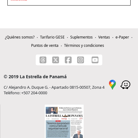
¿Quiénes somos?
Tarifario GESE
Suplementos
Ventas
e-Paper
Puntos de venta
Términos y condiciones
© 2019 La Estrella de Panamá
C/ Alejandro A. Duque G. - Apartado 0815-00507, Zona 4
Teléfono: +507 204-0000