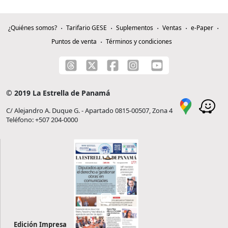
¿Quiénes somos?
Tarifario GESE
Suplementos
Ventas
e-Paper
Puntos de venta
Términos y condiciones
© 2019 La Estrella de Panamá
C/ Alejandro A. Duque G. - Apartado 0815-00507, Zona 4
Teléfono: +507 204-0000
Edición Impresa