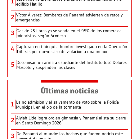
1
edificio Hatillo
Víctor Álvarez: Bomberos de Panamá advierten de retos y
2
emergencias
Gas de 25 libras ya se vende en el 95% de los comercios
3
minoristas, según Acodeco
Capturan en Chiriquí a hombre investigado en la Operación
4
Trillizas por nuevo caso de violación a una menor
Decomisan un arma a estudiante del Instituto José Dolores
5
Moscote y suspenden las clases
Últimas noticias
La no admisión y el salvamento de voto sobre la Policía
1
Municipal, en el ojo de la tormenta
Alyiah Lide logra oro en gimnasia y Panamá alista su cierre
2
en Santo Domingo 2026
De Panamá al mundo: los hechos que fueron noticia este
3
jueves 6 de agosto