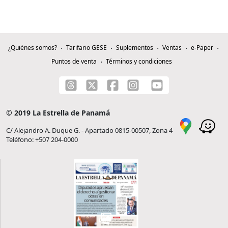
¿Quiénes somos?
Tarifario GESE
Suplementos
Ventas
e-Paper
Puntos de venta
Términos y condiciones
© 2019 La Estrella de Panamá
C/ Alejandro A. Duque G. - Apartado 0815-00507, Zona 4
Teléfono: +507 204-0000