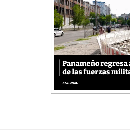
Panameño regresa al
de las fuerzas mili
NACIONAL