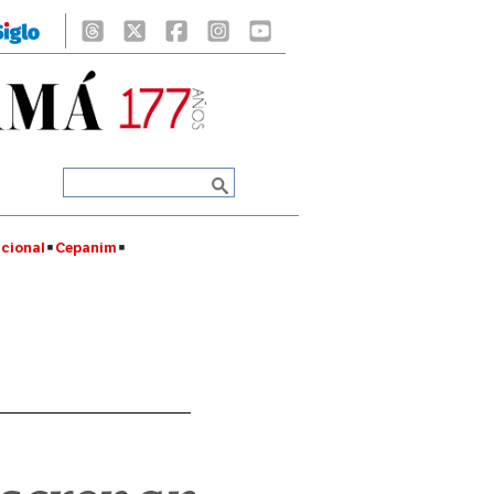
cional
Cepanim