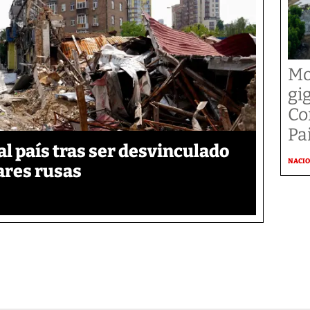
Mo
gi
Co
Pai
 país tras ser desvinculado
NACI
tares rusas