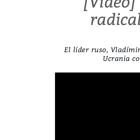
[Video]
radica
El líder ruso, Vladím
Ucrania co