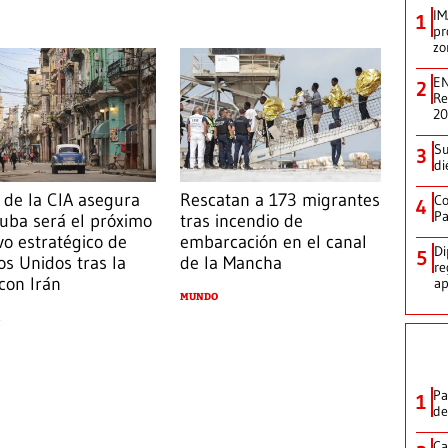
IM
1
pr
zo
EN
2
Re
2
Su
3
di
e de la CIA asegura
Rescatan a 173 migrantes
Co
4
Pa
uba será el próximo
tras incendio de
vo estratégico de
embarcación en el canal
Di
5
os Unidos tras la
de la Mancha
re
 con Irán
ap
MUNDO
Pa
1
de
Ca