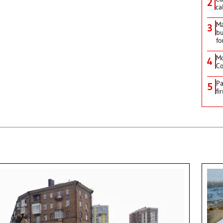
2
ca
M
3
bu
fo
Mo
4
Co
Pa
5
fi