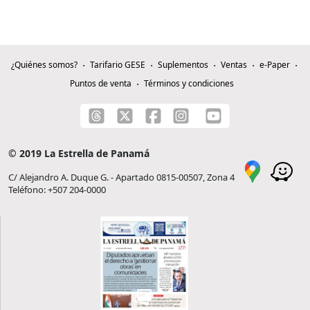
¿Quiénes somos?
Tarifario GESE
Suplementos
Ventas
e-Paper
Puntos de venta
Términos y condiciones
© 2019 La Estrella de Panamá
C/ Alejandro A. Duque G. - Apartado 0815-00507, Zona 4
Teléfono: +507 204-0000