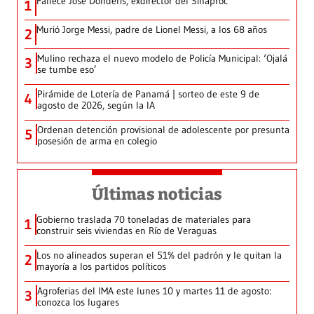
Fallece José Donderis, exdirector del Sinaproc
1
Murió Jorge Messi, padre de Lionel Messi, a los 68 años
2
Mulino rechaza el nuevo modelo de Policía Municipal: ‘Ojalá
3
se tumbe eso’
Pirámide de Lotería de Panamá | sorteo de este 9 de
4
agosto de 2026, según la IA
Ordenan detención provisional de adolescente por presunta
5
posesión de arma en colegio
Últimas noticias
Gobierno traslada 70 toneladas de materiales para
1
construir seis viviendas en Río de Veraguas
Los no alineados superan el 51% del padrón y le quitan la
2
mayoría a los partidos políticos
Agroferias del IMA este lunes 10 y martes 11 de agosto:
3
conozca los lugares