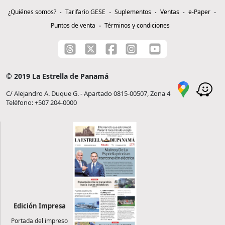
¿Quiénes somos?
Tarifario GESE
Suplementos
Ventas
e-Paper
Puntos de venta
Términos y condiciones
© 2019 La Estrella de Panamá
C/ Alejandro A. Duque G. - Apartado 0815-00507, Zona 4
Teléfono: +507 204-0000
Edición Impresa
Portada del impreso