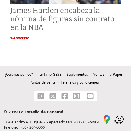
James Harden encabeza la
nómina de figuras sin contrato
en la NBA
BALONCESTO
¿Quiénes somos?
Tarifario GESE
Suplementos
Ventas
e-Paper
Puntos de venta
Términos y condiciones
© 2019 La Estrella de Panamá
C/ Alejandro A. Duque G. - Apartado 0815-00507, Zona 4
Teléfono: +507 204-0000