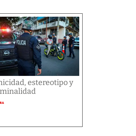
nicidad, estereotipo y
iminalidad
URA