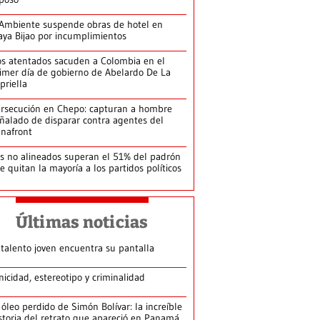
Ambiente suspende obras de hotel en
aya Bijao por incumplimientos
s atentados sacuden a Colombia en el
imer día de gobierno de Abelardo De La
priella
rsecución en Chepo: capturan a hombre
ñalado de disparar contra agentes del
nafront
s no alineados superan el 51% del padrón
le quitan la mayoría a los partidos políticos
Últimas noticias
 talento joven encuentra su pantalla​
nicidad, estereotipo y criminalidad
 óleo perdido de Simón Bolívar: la increíble
storia del retrato que apareció en Panamá