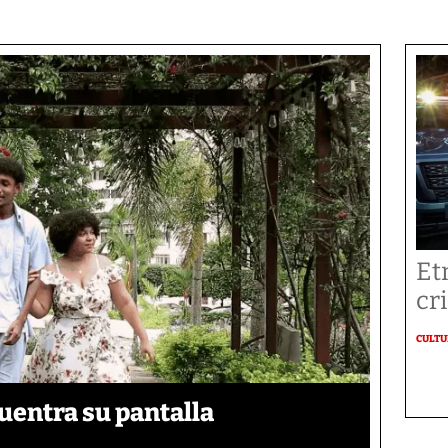
Et
cr
CULT
uentra su pantalla​