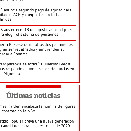
S anuncia segundo pago de agosto para
bilados: ACH y cheque tienen fechas
finidas
S advierte: el 18 de agosto vence el plazo
ra elegir el sistema de pensiones
erra Rusia-Ucrania: otros dos panameños
gran ser repatriados y emprenden su
greso a Panamá
ransparencia selectiva’: Guillermo García
vas responde a amenazas de denuncias en
n Miguelito
Últimas noticias
mes Harden encabeza la nómina de figuras
n contrato en la NBA
rtido Popular prevé una nueva generación
 candidatos para las elecciones de 2029