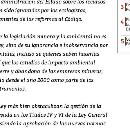
dministración del Estado sobre los recursos
Pr
3
 sido ignorados por los ecologistas,
Es
nentes de las reformas al Código.
Pl
4
bu
Es
 la legislación minera y la ambiental no es
Co
5
ey, sino de su ignorancia e inobservancia por
Pa
ntales, incluso de quienes deben hacerlas
’ que los estudios de impacto ambiental
erre y abandono de las empresas mineras,
da desde el año 2000 como parte de los
strumentos.
Ley más bien obstaculizan la gestión de la
da en los Títulos IV y VI de la Ley General
 siendo la aprobación de las nuevas normas