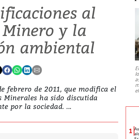
ficaciones al
 Minero y la
ión ambiental
E
l
a
m
e febrero de 2011, que modifica el
e
s Minerales ha sido discutida
e por la sociedad. ...
Au
1
al
Es