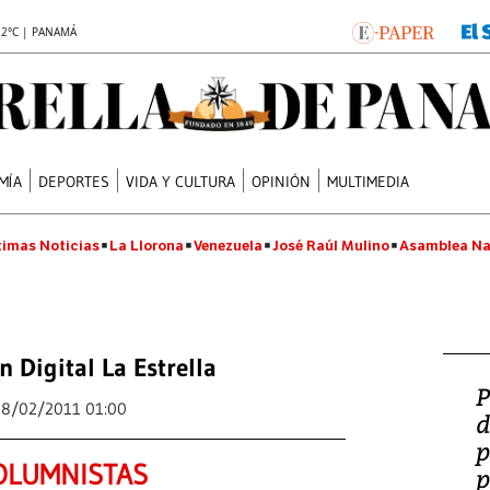
.2°C | PANAMÁ
MÍA
DEPORTES
VIDA Y CULTURA
OPINIÓN
MULTIMEDIA
timas Noticias
La Llorona
Venezuela
José Raúl Mulino
Asamblea Na
n Digital La Estrella
P
18/02/2011 01:00
d
p
OLUMNISTAS
p