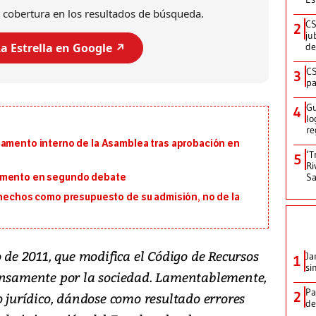
 cobertura en los resultados de búsqueda.
CS
2
ju
a Estrella en Google ↗️
de
CS
3
pa
Gu
4
lo
re
lamento interno de la Asamblea tras aprobación en
‘T
5
Ri
Sa
lamento en segundo debate
s hechos como presupuesto de su admisión, no de la
o de 2011, que modifica el Código de Recursos
Ja
1
si
tensamente por la sociedad. Lamentablemente,
Pa
2
o jurídico, dándose como resultado errores
de