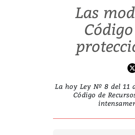
Las modi
Código
protecc
La hoy Ley Nº 8 del 11 d
Código de Recurso
intensament