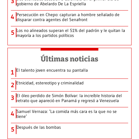
3
gobierno de Abelardo De La Espriella
Persecución en Chepo: capturan a hombre señalado de
4
disparar contra agentes del Senafront
Los no alineados superan el 51% del padrón y le quitan la
5
mayoría a los partidos políticos
Últimas noticias
El talento joven encuentra su pantalla​
1
Etnicidad, estereotipo y criminalidad
2
El óleo perdido de Simón Bolívar: la increíble historia del
3
retrato que apareció en Panamá y regresó a Venezuela
Samuel Vernaza: ‘La comida más cara es la que no se
4
tiene’
Después de las bombas
5