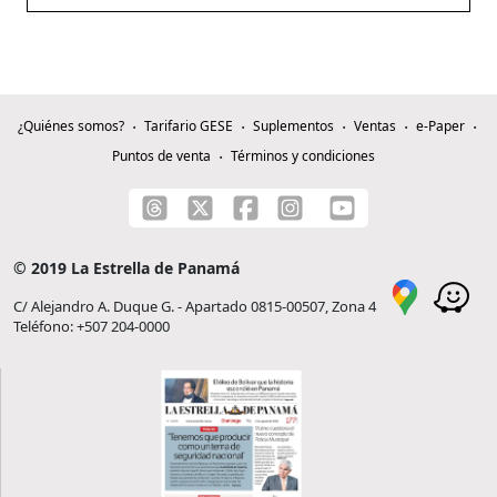
¿Quiénes somos?
Tarifario GESE
Suplementos
Ventas
e-Paper
Puntos de venta
Términos y condiciones
© 2019 La Estrella de Panamá
C/ Alejandro A. Duque G. - Apartado 0815-00507, Zona 4
Teléfono: +507 204-0000