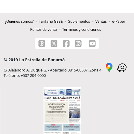
¿Quiénes somos?
Tarifario GESE
Suplementos
Ventas
e-Paper
Puntos de venta
Términos y condiciones
© 2019 La Estrella de Panamá
C/ Alejandro A. Duque G. - Apartado 0815-00507, Zona 4
Teléfono: +507 204-0000