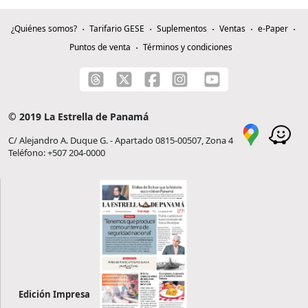
¿Quiénes somos?
Tarifario GESE
Suplementos
Ventas
e-Paper
Puntos de venta
Términos y condiciones
© 2019 La Estrella de Panamá
C/ Alejandro A. Duque G. - Apartado 0815-00507, Zona 4
Teléfono: +507 204-0000
Edición Impresa