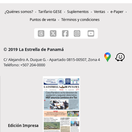
¿Quiénes somos?
Tarifario GESE
Suplementos
Ventas
e-Paper
Puntos de venta
Términos y condiciones
© 2019 La Estrella de Panamá
C/ Alejandro A. Duque G. - Apartado 0815-00507, Zona 4
Teléfono: +507 204-0000
Edición Impresa