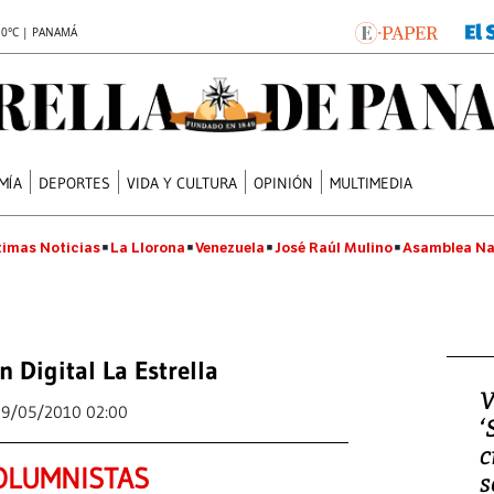
.0°C | PANAMÁ
MÍA
DEPORTES
VIDA Y CULTURA
OPINIÓN
MULTIMEDIA
timas Noticias
La Llorona
Venezuela
José Raúl Mulino
Asamblea Na
n Digital La Estrella
V
19/05/2010 02:00
‘
c
OLUMNISTAS
s