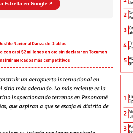
de
a Estrella en Google ↗️
De
2
Po
Ca
3
ab
Tr
Desfile Nacional Danza de Diablos
4
Op
ro con casi $2 millones en oro sin declarar en Tocumen
Ab
5
onstruir mercados más competitivos
gr
onstruir un aeropuerto internacional en
l sitio más adecuado. Lo más reciente es la
larino inspeccionando terrenos en Penonomé
Tr
1
Op
s, que aspiran a que se escoja el distrito de
Ah
2
ju
Pa
3
te
 valoro su interés por tener semejante