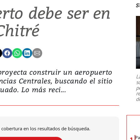
s
rto debe ser en
Chitré
proyecta construir un aeropuerto
L
ncias Centrales, buscando el sitio
s
p
uado. Lo más reci...
r
d
 cobertura en los resultados de búsqueda.
Pa
1