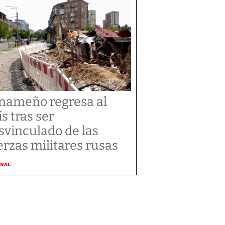
nameño regresa al
ís tras ser
svinculado de las
erzas militares rusas
ONAL