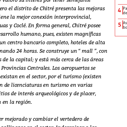
ro el distrito de Chitré presenta las mejoras
Pa
4
de
tiene la mejor conexión interprovincial,
As
5
as y Coclé. En forma general, Chitré posee
bo
esarrollo humano, pues, existen magníficas
 un centro bancario completo, hoteles de alta
nando 24 horas. Se construye un “ mall ”, con
 de la capital; y está más cerca de las áreas
e Provincias Centrales. Los aeropuertos se
xistan en el sector, por el turismo (existen
 de licenciaturas en turismo en varias
itios de interés arqueológicos y de placer,
 en la región.
er mejorado y cambiar el vertedero de