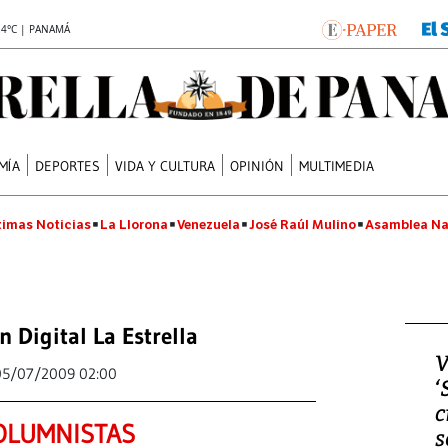
.4°C | PANAMÁ
MÍA
DEPORTES
VIDA Y CULTURA
OPINIÓN
MULTIMEDIA
timas Noticias
La Llorona
Venezuela
José Raúl Mulino
Asamblea Na
n Digital La Estrella
V
05/07/2009 02:00
‘
c
OLUMNISTAS
s