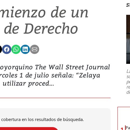
s
omienzo de un
 de Derecho
eoyorquino The Wall Street Journal
L
rcoles 1 de julio señala: “Zelaya
s
p
́ utilizar proced...
r
d
 cobertura en los resultados de búsqueda.
Pa
1