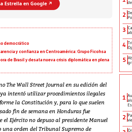
de
a Estrella en Google ↗️
De
2
Po
Ca
3
ab
Tr
mo democrático
4
Op
parencia y confianza en Centroamérica: Grupo Ficohsa
Ab
5
ra de Brasil y desata nueva crisis diplomática en plena
gr
o The Wall Street Journal en su edición del
aya intentó utilizar procedimientos ilegales
Au
1
al
forme la Constitución y, para lo que suelen
Es
 pasado fin de semana en Honduras fue
Pa
2
 el Ejército no depuso al presidente Manuel
vi
ndo una orden del Tribunal Supremo de
On