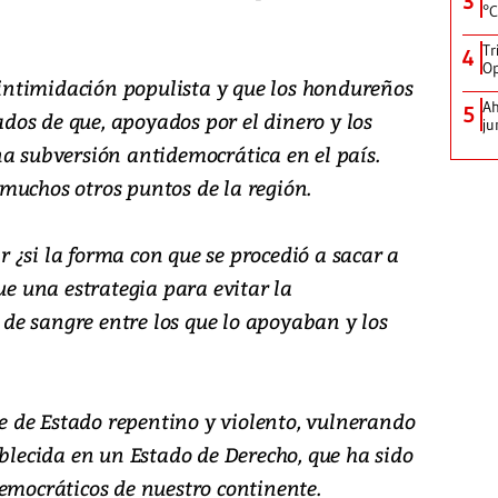
3
°C
Tr
4
Op
a intimidación populista y que los hondureños
Ah
5
os de que, apoyados por el dinero y los
ju
na subversión antidemocrática en el país.
muchos otros puntos de la región.
 ¿si la forma con que se procedió a sacar a
ue una estrategia para evitar la
e sangre entre los que lo apoyaban y los
lpe de Estado repentino y violento, vulnerando
ablecida en un Estado de Derecho, que ha sido
emocráticos de nuestro continente.