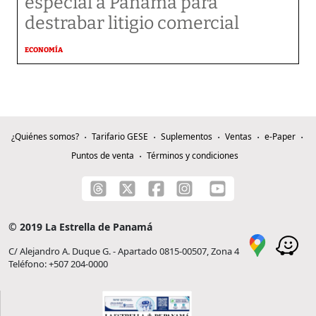
especial a Panamá para
destrabar litigio comercial
ECONOMÍA
¿Quiénes somos?
Tarifario GESE
Suplementos
Ventas
e-Paper
Puntos de venta
Términos y condiciones
© 2019 La Estrella de Panamá
C/ Alejandro A. Duque G. - Apartado 0815-00507, Zona 4
Teléfono: +507 204-0000