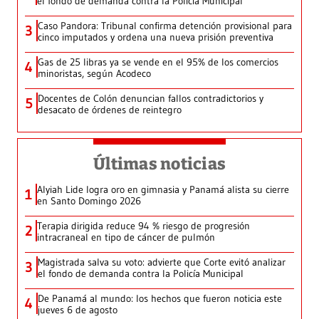
el fondo de demanda contra la Policía Municipal
Caso Pandora: Tribunal confirma detención provisional para
3
cinco imputados y ordena una nueva prisión preventiva
Gas de 25 libras ya se vende en el 95% de los comercios
4
minoristas, según Acodeco
Docentes de Colón denuncian fallos contradictorios y
5
desacato de órdenes de reintegro
Últimas noticias
Alyiah Lide logra oro en gimnasia y Panamá alista su cierre
1
en Santo Domingo 2026
Terapia dirigida reduce 94 % riesgo de progresión
2
intracraneal en tipo de cáncer de pulmón
Magistrada salva su voto: advierte que Corte evitó analizar
3
el fondo de demanda contra la Policía Municipal
De Panamá al mundo: los hechos que fueron noticia este
4
jueves 6 de agosto