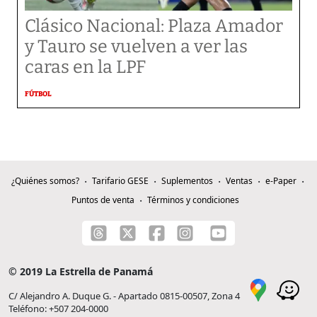
Clásico Nacional: Plaza Amador
y Tauro se vuelven a ver las
caras en la LPF
FÚTBOL
¿Quiénes somos?
Tarifario GESE
Suplementos
Ventas
e-Paper
Puntos de venta
Términos y condiciones
© 2019 La Estrella de Panamá
C/ Alejandro A. Duque G. - Apartado 0815-00507, Zona 4
Teléfono: +507 204-0000