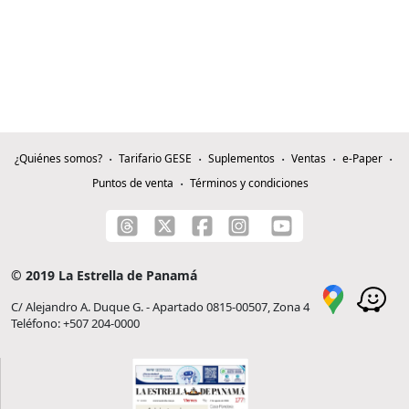
¿Quiénes somos?
Tarifario GESE
Suplementos
Ventas
e-Paper
Puntos de venta
Términos y condiciones
© 2019 La Estrella de Panamá
C/ Alejandro A. Duque G. - Apartado 0815-00507, Zona 4
Teléfono: +507 204-0000