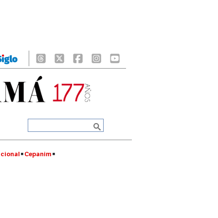
cional
Cepanim