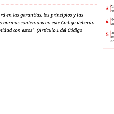
Gi
3
en
á en las garantías, los principios y las
¿M
4
 Las normas contenidas en este Código deberán
so
idad con estos”. (Artículo 1 del Código
Lo
5
im
de