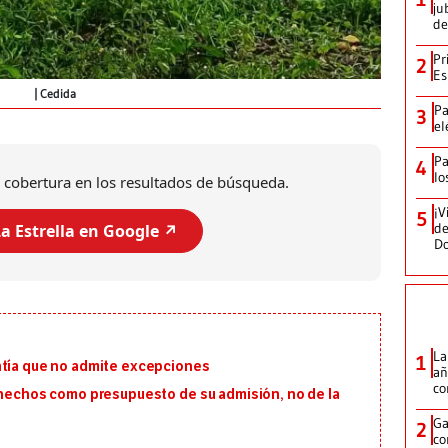
ju
de
Pr
2
Es
Cedida
Pa
3
el
Pa
4
lo
 cobertura en los resultados de búsqueda.
¡V
5
de
a Estrella en Google ↗️
D
La
1
ntía que no admite excepciones
añ
c
s hechos como presupuesto de su admisión, no de la
Ga
2
co