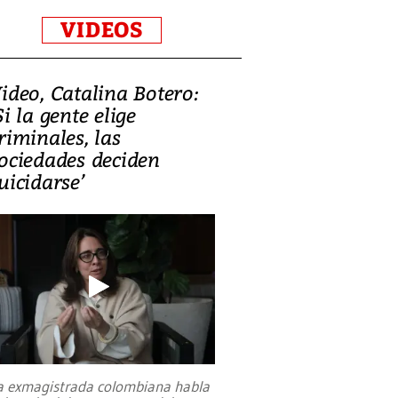
VIDEOS
ideo, Catalina Botero:
Si la gente elige
riminales, las
ociedades deciden
uicidarse’
a exmagistrada colombiana habla