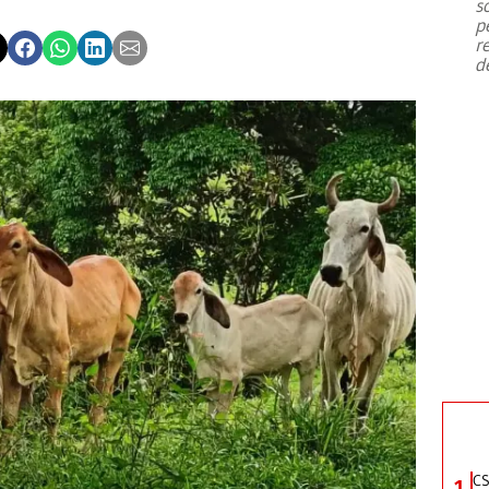
s
p
r
d
CS
1