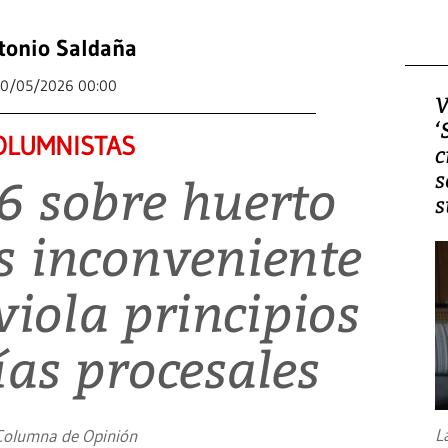
tonio Saldaña
0/05/2026 00:00
V
‘
OLUMNISTAS
c
s
6 sobre huerto
s
s inconveniente
viola principios
ías procesales
L
Columna de Opinión