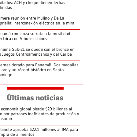
bilados: ACH y cheque tienen fechas
finidas
imera reunión entre Mulino y De La
priella: interconexión eléctrica en la mira
namá comienza su ruta a la movilidad
éctrica con 5 buses chinos
namá Sub-21 se queda con el bronce en
s Juegos Centroamericanos y del Caribe
iernes dorado para Panamá!: Dos medallas
 oro y un récord histórico en Santo
omingo
Últimas noticias
 economía global pierde $29 billones al
o por patrones ineficientes de producción y
onsumo
binete aprueba $22.1 millones al IMA para
mpra de alimentos