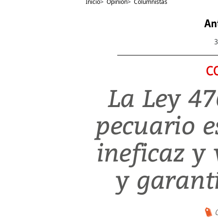
Inicio
>
Opinión
>
Columnistas
An
3
C
La Ley 47
pecuario e
ineficaz y 
y garant