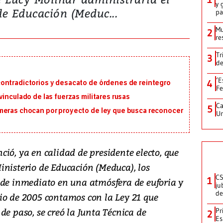
y 
de Educación (Meduc...
p
Mu
2
re
Tr
3
de
‘E
4
ontradictorios y desacato de órdenes de reintegro
Fe
inculado de las fuerzas militares rusas
Ca
5
meras chocan por proyecto de ley que busca reconocer
Un
ió, ya en calidad de presidente electo, que
inisterio de Educación (Meduca), los
CS
1
 de inmediato en una atmósfera de euforia y
ju
de
io de 2005 contamos con la Ley 21 que
de paso, se creó la Junta Técnica de
Pr
2
Es