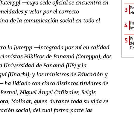
Juterpp) —cuya sede oficial se encuentra en
Pa
3
eidades y velar por el correcto
el
ina de la comunicación social en todo el
Pa
4
lo
¡V
5
de
stro la Juterpp —integrada por mí en calidad
D
acionistas Públicos de Panamá (Coreppa); dos
la Universidad de Panamá (UP) y la
í (Unachi); y los ministros de Educación y
 ha lidiado con cinco distintos titulares de
 Bernal, Miguel Ángel Cañizales, Belgis
ora, Molinar, quien durante toda su vida se
ción social, del cual forma parte las