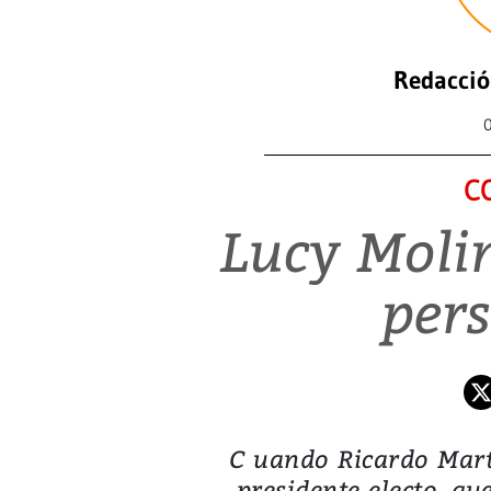
Redacció
C
Lucy Molin
per
C uando Ricardo Marti
presidente electo, qu