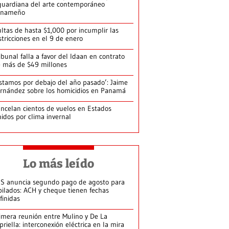
guardiana del arte contemporáneo
anameño
ltas de hasta $1,000 por incumplir las
stricciones en el 9 de enero
ibunal falla a favor del Idaan en contrato
 más de $49 millones
stamos por debajo del año pasado’: Jaime
rnández sobre los homicidios en Panamá
ncelan cientos de vuelos en Estados
idos por clima invernal
Lo más leído
S anuncia segundo pago de agosto para
bilados: ACH y cheque tienen fechas
finidas
imera reunión entre Mulino y De La
priella: interconexión eléctrica en la mira