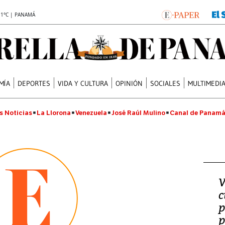
.1°C | PANAMÁ
MÍA
DEPORTES
VIDA Y CULTURA
OPINIÓN
SOCIALES
MULTIMEDI
s Noticias
La Llorona
Venezuela
José Raúl Mulino
Canal de Panam
V
c
p
p