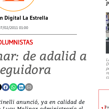
n Digital La Estrella
07/02/2011 01:00
OLUMNISTAS
ar: de adalid a
L
seguidora
D
p
r
c
nelli anunció, ya en calidad de
e Lucy Molinar administraría el
Fa
1