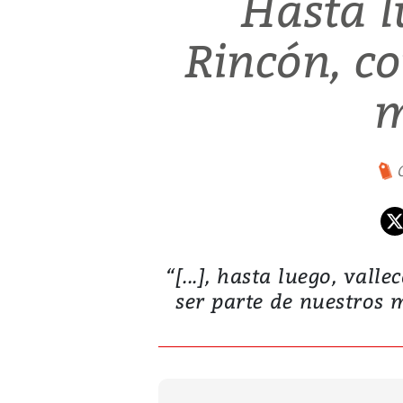
Hasta l
Rincón, c
m
“[...], hasta luego, vall
ser parte de nuestros 