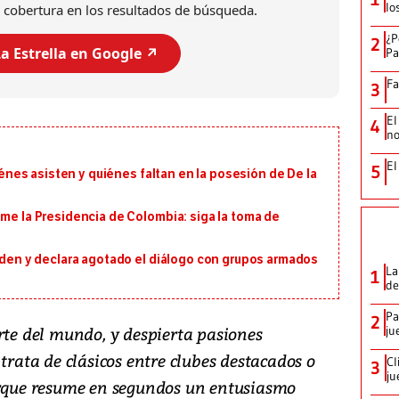
lo
 cobertura en los resultados de búsqueda.
¿P
2
a Estrella en Google ↗️
Pa
Fa
3
El
4
no
El
5
uiénes asisten y quiénes faltan en la posesión de De la
ume la Presidencia de Colombia: siga la toma de
orden y declara agotado el diálogo con grupos armados
La
1
de
Pa
2
rte del mundo, y despierta pasiones
ju
trata de clásicos entre clubes destacados o
Cl
3
ju
orque resume en segundos un entusiasmo