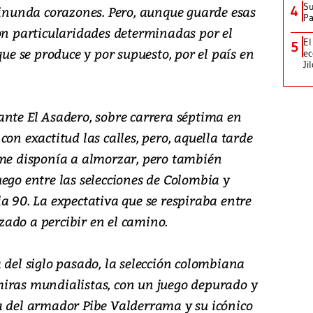
Su
e inunda corazones. Pero, aunque guarde esas
4
P
con particularidades determinadas por el
El
5
que se produce y por supuesto, por el país en
ec
Ji
ante El Asadero, sobre carrera séptima en
on exactitud las calles, pero, aquella tarde
 me disponía a almorzar, pero también
ego entre las selecciones de Colombia y
a 90. La expectativa que se respiraba entre
ado a percibir en el camino.
 del siglo pasado, la selección colombiana
iras mundialistas, con un juego depurado y
a del armador Pibe Valderrama y su icónico