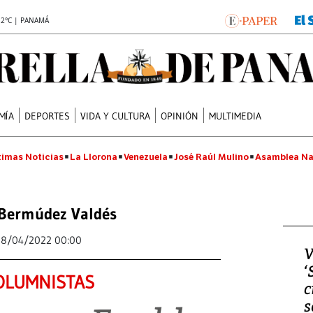
.2°C | PANAMÁ
MÍA
DEPORTES
VIDA Y CULTURA
OPINIÓN
MULTIMEDIA
timas Noticias
La Llorona
Venezuela
José Raúl Mulino
Asamblea Na
 Bermúdez Valdés
18/04/2022 00:00
V
‘
OLUMNISTAS
c
s