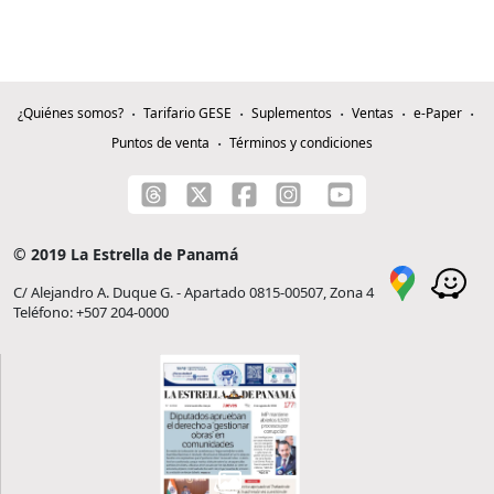
¿Quiénes somos?
Tarifario GESE
Suplementos
Ventas
e-Paper
Puntos de venta
Términos y condiciones
© 2019 La Estrella de Panamá
C/ Alejandro A. Duque G. - Apartado 0815-00507, Zona 4
Teléfono: +507 204-0000