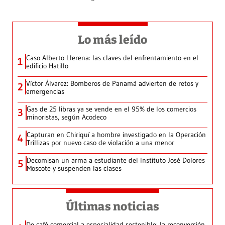
Lo más leído
Caso Alberto Llerena: las claves del enfrentamiento en el
1
edificio Hatillo
Víctor Álvarez: Bomberos de Panamá advierten de retos y
2
emergencias
Gas de 25 libras ya se vende en el 95% de los comercios
3
minoristas, según Acodeco
Capturan en Chiriquí a hombre investigado en la Operación
4
Trillizas por nuevo caso de violación a una menor
Decomisan un arma a estudiante del Instituto José Dolores
5
Moscote y suspenden las clases
Últimas noticias
De café comercial a especialidad sostenible: la reconversión