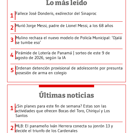
Lo más leído
Fallece José Donderis, exdirector del Sinaproc
1
Murió Jorge Messi, padre de Lionel Messi, a los 68 años
2
Mulino rechaza el nuevo modelo de Policía Municipal: ‘Ojalá
3
se tumbe eso’
Pirámide de Lotería de Panamá | sorteo de este 9 de
4
agosto de 2026, según la IA
Ordenan detención provisional de adolescente por presunta
5
posesión de arma en colegio
Últimas noticias
¿Sin planes para este fin de semana? Estas son las
1
actividades que ofrecen Bocas del Toro, Chiriquí y Los
Santos
MLB: El panameño Iván Herrera conecta su jonrón 13 y
2
decide el triunfo de los Cardenales