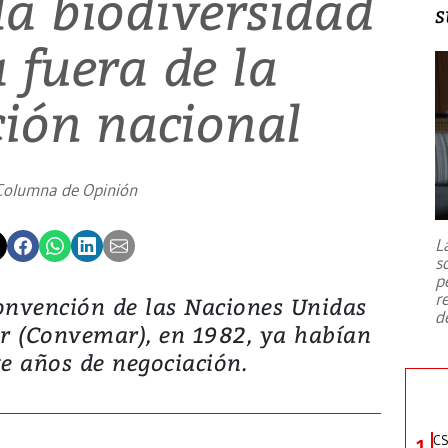
la biodiversidad
s
 fuera de la
ción nacional
Columna de Opinión
L
s
p
r
onvención de las Naciones Unidas
d
r (Convemar), en 1982, ya habían
 años de negociación.
CS
1