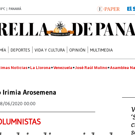
.8°C | PANAMÁ
MÍA
DEPORTES
VIDA Y CULTURA
OPINIÓN
MULTIMEDIA
timas Noticias
La Llorona
Venezuela
José Raúl Mulino
Asamblea Na
 Irimia Arosemena
8/06/2020 00:00
V
‘
OLUMNISTAS
c
s