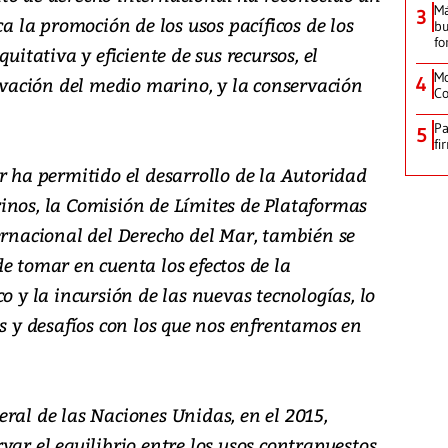
M
3
ca la promoción de los usos pacíficos de los
bu
fo
uitativa y eficiente de sus recursos, el
Mo
ervación del medio marino, y la conservación
4
Co
Pa
5
fi
r ha permitido el desarrollo de la Autoridad
inos, la Comisión de Límites de Plataformas
ernacional del Derecho del Mar, también se
e tomar en cuenta los efectos de la
o y la incursión de las nuevas tecnologías, lo
os y desafíos con los que nos enfrentamos en
ral de las Naciones Unidas, en el 2015,
var el equilibrio entre los usos contrapuestos