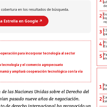
ju
de
 cobertura en los resultados de búsqueda.
Gu
2
lo
a Estrella en Google ↗️
re
CS
3
pa
Pr
4
Es
operación para incorporar tecnología al sector
Pa
5
el
a tecnología y el comercio agropecuario
anamá y ampliará cooperación tecnológica con la vía
Pa
1
de
de las Naciones Unidas sobre el Derecho del
Ca
bían pasado nueve años de negociación.
2
ca
to de derecho internacional ha reconocido un