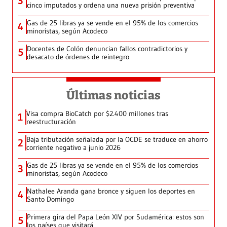
3
cinco imputados y ordena una nueva prisión preventiva
Gas de 25 libras ya se vende en el 95% de los comercios
4
minoristas, según Acodeco
Docentes de Colón denuncian fallos contradictorios y
5
desacato de órdenes de reintegro
Últimas noticias
Visa compra BioCatch por $2.400 millones tras
1
reestructuración
Baja tributación señalada por la OCDE se traduce en ahorro
2
corriente negativo a junio 2026
Gas de 25 libras ya se vende en el 95% de los comercios
3
minoristas, según Acodeco
Nathalee Aranda gana bronce y siguen los deportes en
4
Santo Domingo
Primera gira del Papa León XIV por Sudamérica: estos son
5
los países que visitará