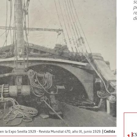
s
p
r
d
en la Expo Sevilla 1929 - Revista Mundial 470, año IX, junio 1929.
Cedida
CS
1