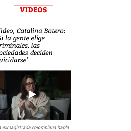
VIDEOS
ideo, Catalina Botero:
Si la gente elige
riminales, las
ociedades deciden
uicidarse’
a exmagistrada colombiana habla