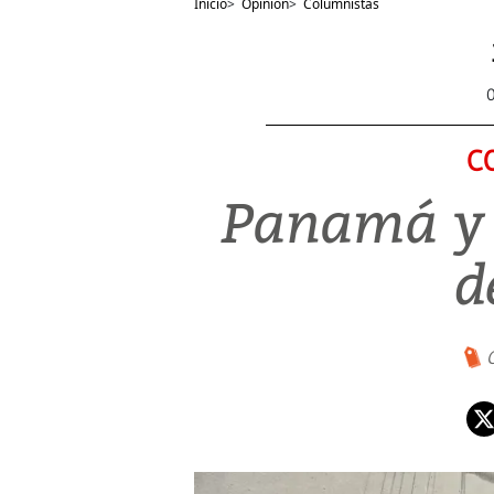
Inicio
>
Opinión
>
Columnistas
C
Panamá y 
d