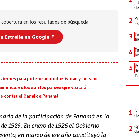
ju
de
Pr
2
 cobertura en los resultados de búsqueda.
Es
Pa
3
a Estrella en Google ↗️
el
Pa
4
lo
¡V
5
de
D
 viernes para potenciar productividad y turismo
américa: estos son los países que visitará
e contra el Canal de Panamá
Nu
1
nario de la participación de Panamá en la
de
 de 1929. En enero de 1926 el Gobierno
Op
2
de
evento, en marzo de ese año constituyó la