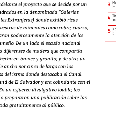
Mo
delante el proyecto que se decide por un
3
mi
uadrados en la denominada “Galerías
Th
4
es Extranjeras) donde exhibió ricas
se
muestras de minerales como cobre, cuarzo,
Ap
5
pl
maron poderosamente la atención de los
nameño. De un lado el escudo nacional
pos diferentes de madera que compartía
hecho en bronce y granito; y de otro, un
e ancho por cinco de largo con los
os del istmo donde destacaba el Canal.
nd de El Salvador y era colindante con el
n un esfuerzo divulgativo loable, los
o prepararon una publicación sobre las
tida gratuitamente al público.