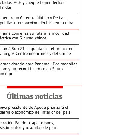
bilados: ACH y cheque tienen fechas
finidas
imera reunión entre Mulino y De La
priella: interconexión eléctrica en la mira
namá comienza su ruta a la movilidad
éctrica con 5 buses chinos
namá Sub-21 se queda con el bronce en
s Juegos Centroamericanos y del Caribe
iernes dorado para Panamá!: Dos medallas
 oro y un récord histórico en Santo
omingo
Últimas noticias
evo presidente de Apede priorizará el
sarrollo económico del interior del país
eración Pandora: apelaciones,
sistimientos y rosquitas de pan