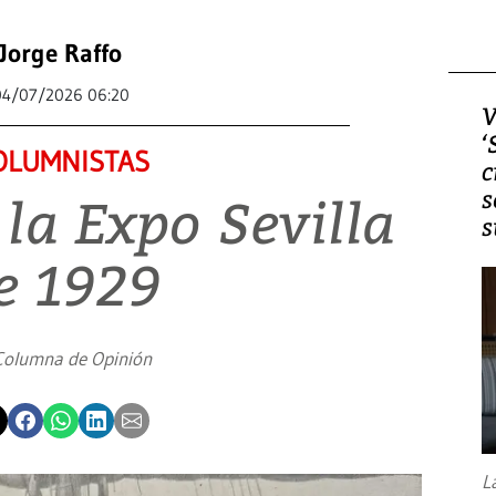
Jorge Raffo
04/07/2026 06:20
V
‘
OLUMNISTAS
c
s
la Expo Sevilla
s
e 1929
Columna de Opinión
L