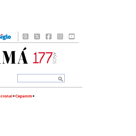
cional
Cepanim