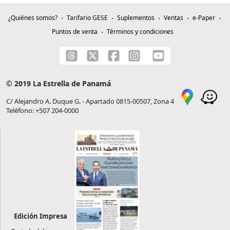
¿Quiénes somos?
Tarifario GESE
Suplementos
Ventas
e-Paper
Puntos de venta
Términos y condiciones
© 2019 La Estrella de Panamá
C/ Alejandro A. Duque G. - Apartado 0815-00507, Zona 4
Teléfono: +507 204-0000
Edición Impresa