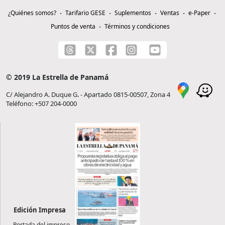
¿Quiénes somos?
Tarifario GESE
Suplementos
Ventas
e-Paper
Puntos de venta
Términos y condiciones
© 2019 La Estrella de Panamá
C/ Alejandro A. Duque G. - Apartado 0815-00507, Zona 4
Teléfono: +507 204-0000
Edición Impresa
Portada del impreso