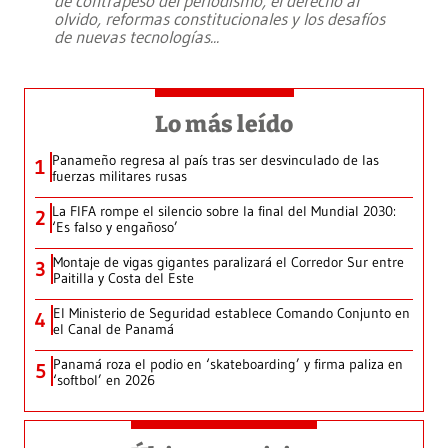
de contrapeso del periodismo, el derecho al
olvido, reformas constitucionales y los desafíos
de nuevas tecnologías
...
Lo más leído
Panameño regresa al país tras ser desvinculado de las
1
fuerzas militares rusas
La FIFA rompe el silencio sobre la final del Mundial 2030:
2
‘Es falso y engañoso’
Montaje de vigas gigantes paralizará el Corredor Sur entre
3
Paitilla y Costa del Este
El Ministerio de Seguridad establece Comando Conjunto en
4
el Canal de Panamá
Panamá roza el podio en ‘skateboarding’ y firma paliza en
5
‘softbol’ en 2026