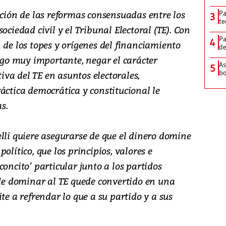
ación de las reformas consensuadas entre los
Pa
3
te
ociedad civil y el Tribunal Electoral (TE). Con
Pa
4
 de los topes y orígenes del financiamiento
de
algo muy importante, negar el carácter
As
5
bo
tiva del TE en asuntos electorales,
áctica democrática y constitucional le
s.
lli quiere asegurarse de que el dinero domine
olítico, que los principios, valores e
oncito’ particular junto a los partidos
ede dominar al TE quede convertido en una
te a refrendar lo que a su partido y a sus