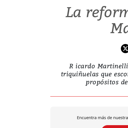
La reform
Ma
R icardo Martinell
triquiñuelas que esc
propósitos d
Encuentra más de nuestra