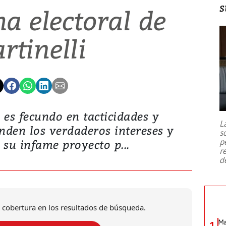
s
a electoral de
rtinelli
i es fecundo en tacticidades y
L
onden los verdaderos intereses y
s
p
e su infame proyecto p...
r
d
 cobertura en los resultados de búsqueda.
Ma
1