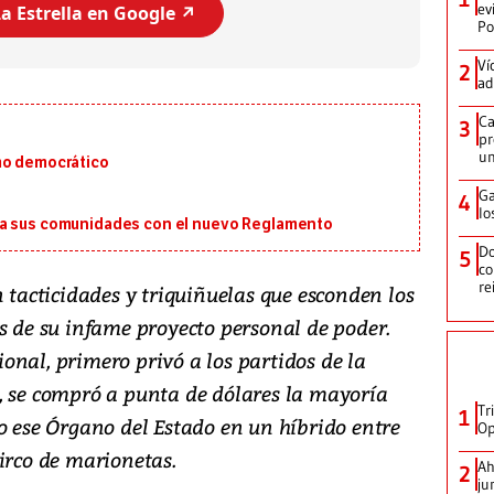
ev
a Estrella en Google ↗️
Po
Ví
2
ad
Ca
3
pr
un
mo democrático
Ga
4
lo
ra sus comunidades con el nuevo Reglamento
Do
5
co
re
n tacticidades y triquiñuelas que esconden los
s de su infame proyecto personal de poder.
onal, primero privó a los partidos de la
, se compró a punta de dólares la mayoría
Tr
1
o ese Órgano del Estado en un híbrido entre
Op
irco de marionetas.
Ah
2
ju