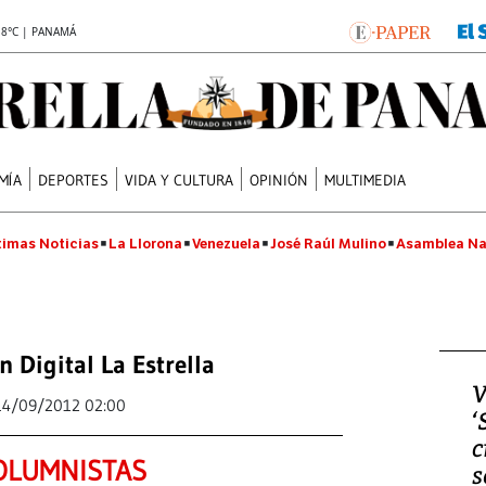
.8°C | PANAMÁ
MÍA
DEPORTES
VIDA Y CULTURA
OPINIÓN
MULTIMEDIA
timas Noticias
La Llorona
Venezuela
José Raúl Mulino
Asamblea Na
n Digital La Estrella
V
14/09/2012 02:00
‘
c
OLUMNISTAS
s