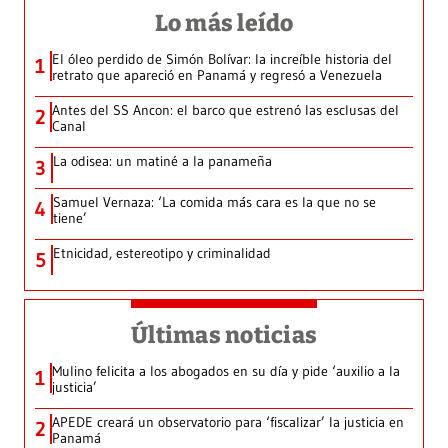
Lo más leído
El óleo perdido de Simón Bolívar: la increíble historia del
1
retrato que apareció en Panamá y regresó a Venezuela
Antes del SS Ancon: el barco que estrenó las esclusas del
2
Canal
La odisea: un matiné a la panameña
3
Samuel Vernaza: ‘La comida más cara es la que no se
4
tiene’
Etnicidad, estereotipo y criminalidad
5
Últimas noticias
Mulino felicita a los abogados en su día y pide ‘auxilio a la
1
justicia’
APEDE creará un observatorio para ‘fiscalizar’ la justicia en
2
Panamá