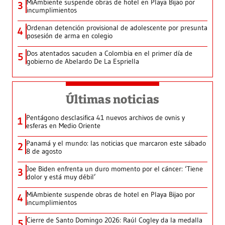
MiAmbiente suspende obras de hotel en Playa Bijao por
3
incumplimientos
Ordenan detención provisional de adolescente por presunta
4
posesión de arma en colegio
Dos atentados sacuden a Colombia en el primer día de
5
gobierno de Abelardo De La Espriella
Últimas noticias
Pentágono desclasifica 41 nuevos archivos de ovnis y
1
esferas en Medio Oriente
Panamá y el mundo: las noticias que marcaron este sábado
2
8 de agosto
Joe Biden enfrenta un duro momento por el cáncer: ‘Tiene
3
dolor y está muy débil’
MiAmbiente suspende obras de hotel en Playa Bijao por
4
incumplimientos
Cierre de Santo Domingo 2026: Raúl Cogley da la medalla
5