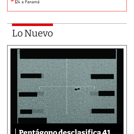
24 a Panamá
Lo Nuevo
Pentágono desclasifica 41