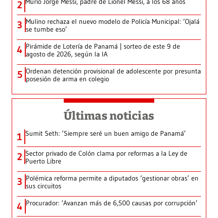
Murió Jorge Messi, padre de Lionel Messi, a los 68 años
2
Mulino rechaza el nuevo modelo de Policía Municipal: ‘Ojalá
3
se tumbe eso’
Pirámide de Lotería de Panamá | sorteo de este 9 de
4
agosto de 2026, según la IA
Ordenan detención provisional de adolescente por presunta
5
posesión de arma en colegio
Últimas noticias
Sumit Seth: ‘Siempre seré un buen amigo de Panamá’
1
Sector privado de Colón clama por reformas a la Ley de
2
Puerto Libre
Polémica reforma permite a diputados ‘gestionar obras’ en
3
sus circuitos
Procurador: ‘Avanzan más de 6,500 causas por corrupción’
4