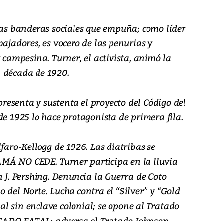
 las banderas sociales que empuña; como líder
bajadores, es vocero de las penurias y
y campesina. Turner, el activista, animó la
 década de 1920.
esenta y sustenta el proyecto del Código del
de 1925 lo hace protagonista de primera fila.
lfaro-Kellogg de 1926. Las diatribas se
MÁ NO CEDE. Turner participa en la lluvia
n J. Pershing. Denuncia la Guerra de Coto
 del Norte. Lucha contra el “Silver” y “Gold
rial sin enclave colonial; se opone al Tratado
TADO FATAL; adversa el Tratado Johnson-