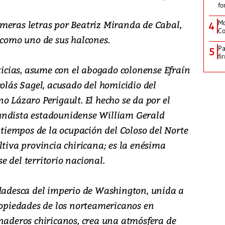
fo
meras letras por Beatriz Miranda de Cabal,
Mo
4
Co
 como uno de sus halcones.
Pa
5
fi
sticias, asume con el abogado colonense Efraín
colás Sagel, acusado del homicidio del
o Lázaro Perigault. El hecho se da por el
tifundista estadounidense William Gerald
s tiempos de la ocupación del Coloso del Norte
ltiva provincia chiricana; es la enésima
 del territorio nacional.
ldadesca del imperio de Washington, unida a
propiedades de los norteamericanos en
anaderos chiricanos, crea una atmósfera de