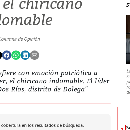
 el chiricano
s
domable
Columna de Opinión
L
fiere con emoción patriótica a
s
 el chiricano indomable. El líder
p
r
os Ríos, distrito de Dolega”
d
 cobertura en los resultados de búsqueda.
Pa
1