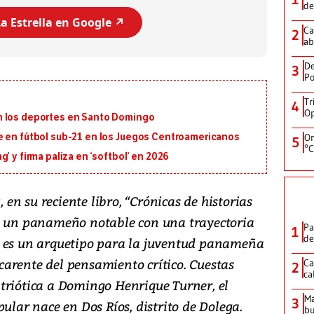
de
a Estrella en Google ↗️
Ca
2
ab
De
3
Po
Tr
4
Op
n los deportes en Santo Domingo
e en fútbol sub-21 en los Juegos Centroamericanos
On
5
°C
’ y firma paliza en ‘softbol’ en 2026
n su reciente libro, “Crónicas de historias
de un panameño notable con una trayectoria
Pa
1
de
cual es un arquetipo para la juventud panameña
arente del pensamiento crítico. Cuestas
Ca
2
ca
triótica a Domingo Henrique Turner, el
M
3
ular nace en Dos Ríos, distrito de Dolega.
bu