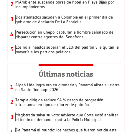
MiAmbiente suspende obras de hotel en Playa Bijao por
2
incumplimientos
Dos atentados sacuden a Colombia en el primer día de
3
gobierno de Abelardo De La Espriella
Persecución en Chepo: capturan a hombre señalado de
4
disparar contra agentes del Senafront
Los no alineados superan el 51% del padrón y le quitan la
5
mayoría a los partidos políticos
Últimas noticias
Alyiah Lide logra oro en gimnasia y Panamá alista su cierre
1
en Santo Domingo 2026
Terapia dirigida reduce 94 % riesgo de progresión
2
intracraneal en tipo de cáncer de pulmón
Magistrada salva su voto: advierte que Corte evitó analizar
3
el fondo de demanda contra la Policía Municipal
De Panamá al mundo: los hechos que fueron noticia este