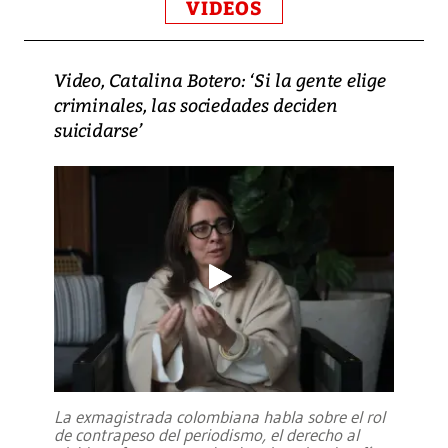
VIDEOS
Video, Catalina Botero: ‘Si la gente elige
criminales, las sociedades deciden
suicidarse’
La exmagistrada colombiana habla sobre el rol
de contrapeso del periodismo, el derecho al