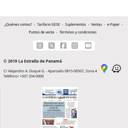
¿Quiénes somos?
Tarifario GESE
Suplementos
Ventas
e-Paper
Puntos de venta
Términos y condiciones
© 2019 La Estrella de Panamá
C/ Alejandro A. Duque G. - Apartado 0815-00507, Zona 4
Teléfono: +507 204-0000