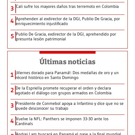
Cali sufre los mayores daños tras terremoto en Colombia
3
Aprehenden al exdirector de la DGI, Publio De Gracia, por
4
enriquecimiento injustificado
Publio De Gracia, exdirector de la DGI, aprehendido por
5
presunta lesión patrimonial
Últimas noticias
¡Viernes dorado para Panamá!: Dos medallas de oro y un
1
récord histórico en Santo Domingo
De la Espriella promete recuperar el orden y declara
2
agotado el diálogo con grupos armados en Colombia
Presidente de Conmebol apoya a Infantino y dice que no se
3
puede desconocer su trabajo
Vuelve la NFL: Panthers se imponen 33-30 ante los
4
Cardinals
Andrei Lam buscará en Panamá el pase a la final mundial