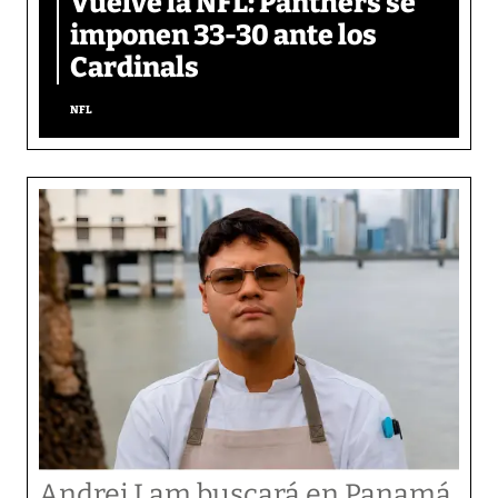
Vuelve la NFL: Panthers se
imponen 33-30 ante los
Cardinals
NFL
Andrei Lam buscará en Panamá