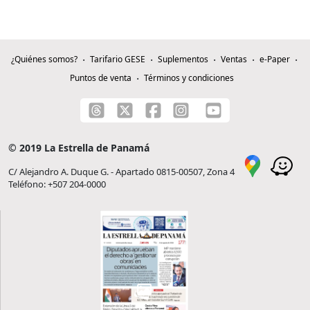
¿Quiénes somos?
Tarifario GESE
Suplementos
Ventas
e-Paper
Puntos de venta
Términos y condiciones
© 2019 La Estrella de Panamá
C/ Alejandro A. Duque G. - Apartado 0815-00507, Zona 4
Teléfono: +507 204-0000