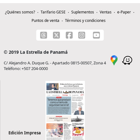
¿Quiénes somos?
Tarifario GESE
Suplementos
Ventas
e-Paper
Puntos de venta
Términos y condiciones
© 2019 La Estrella de Panamá
C/ Alejandro A. Duque G. - Apartado 0815-00507, Zona 4
Teléfono: +507 204-0000
Edición Impresa