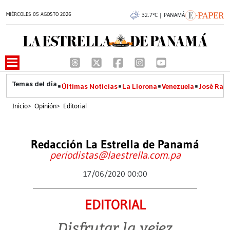
MIÉRCOLES 05 AGOSTO 2026
32.7°C | PANAMÁ
Últimas Noticias
La Llorona
Venezuela
José Raúl
Inicio
>
Opinión
>
Editorial
Redacción La Estrella de Panamá
periodistas@laestrella.com.pa
17/06/2020 00:00
EDITORIAL
Disfrutar la vejez