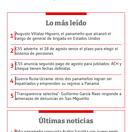
Lo más leído
Augusto Villalaz-Higuero, el panameño que alcanzó el
1
rango de general de brigada en Estados Unidos
CSS advierte: el 18 de agosto vence el plazo para elegir el
2
sistema de pensiones
CSS anuncia segundo pago de agosto para jubilados: ACH y
3
cheque tienen fechas definidas
Guerra Rusia-Ucrania: otros dos panameños logran ser
4
repatriados y emprenden su regreso a Panamá
‘Transparencia selectiva’: Guillermo García Rivas responde a
5
amenazas de denuncias en San Miguelito
Últimas noticias
Piña panameña conquista Arabia Saudita con nuevo envío