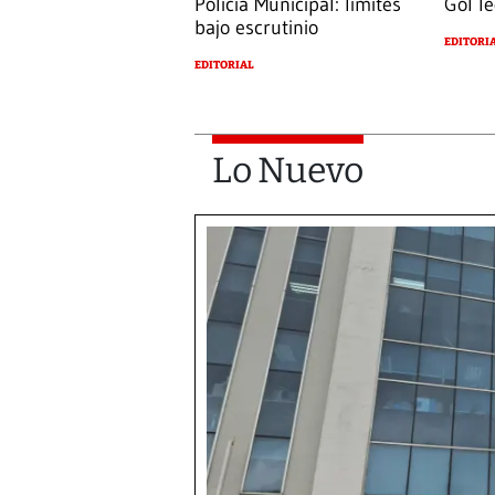
Policía Municipal: límites
Gol le
bajo escrutinio
EDITORI
EDITORIAL
Lo Nuevo