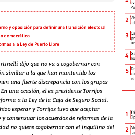
ev
Po
Ví
2
ad
no y oposición para definir una transición electoral
Ca
3
mo democrático
pr
un
ormas a la Ley de Puerto Libre
Ga
4
lo
rtinelli dijo que no va a cogobernar con
Do
5
ón similar a la que han mantenido los
co
re
enen una fuerte discrepancia con los grupos
. En una ocasión, el ex presidente Torrijos
orma a la Ley de la Caja de Seguro Social.
hizo esperar y Torrijos tuvo que aceptar
Tr
1
 y consensuar los acuerdos de reformas de la
Op
edad no quiere cogobernar con el inquilino del
Ah
2
ju