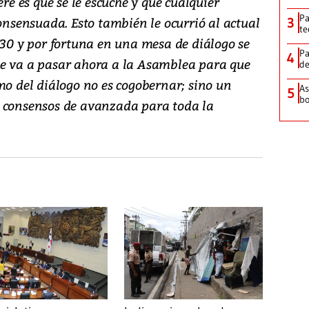
ere es que se le escuche y que cualquier
Pa
consensuada. Esto también le ocurrió al actual
3
te
 30 y por fortuna en una mesa de diálogo se
Pa
4
ue va a pasar ahora a la Asamblea para que
de
mo del diálogo no es cogobernar; sino un
As
5
bo
r consensos de avanzada para toda la