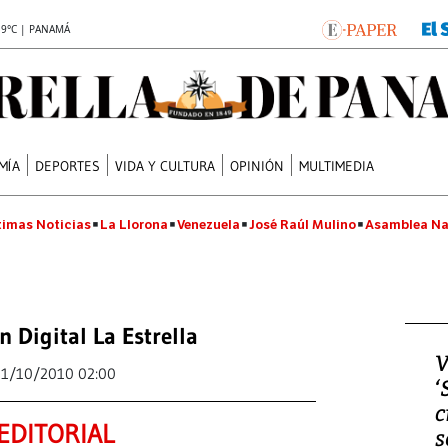
.9°C | PANAMÁ
MÍA
DEPORTES
VIDA Y CULTURA
OPINIÓN
MULTIMEDIA
timas Noticias
La Llorona
Venezuela
José Raúl Mulino
Asamblea Na
n Digital La Estrella
V
11/10/2010 02:00
‘
c
EDITORIAL
s