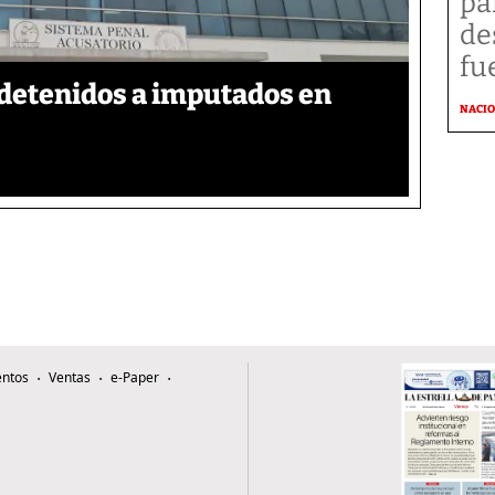
pa
de
fu
detenidos a imputados en
NACI
ntos
Ventas
e-Paper