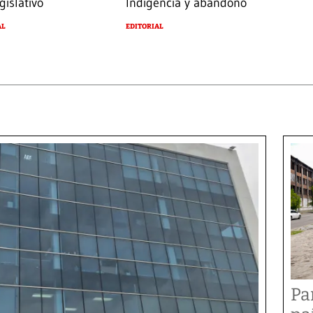
gislativo
Indigencia y abandono
AL
EDITORIAL
Pa