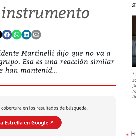
s
 instrumento
sidente Martinelli dijo que no va a
rupo. Esa es una reacción similar
e han mantenid...
L
s
p
r
d
 cobertura en los resultados de búsqueda.
a Estrella en Google ↗️
Ma
1