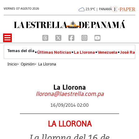
VIERNES 07 AGOSTO 2026
23.9°C | PANAMÁ
Últimas Noticias
La Llorona
Venezuela
José Raúl
Inicio
>
Opinión
>
La Llorona
La Llorona
llorona@laestrella.com.pa
16/09/2014 02:00
LA LLORONA
La llorona del 16 de