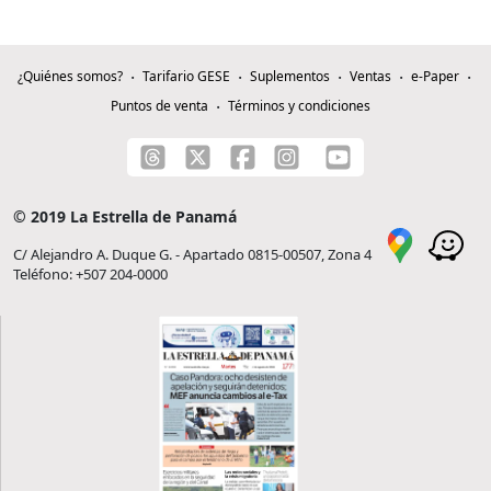
¿Quiénes somos?
Tarifario GESE
Suplementos
Ventas
e-Paper
Puntos de venta
Términos y condiciones
© 2019 La Estrella de Panamá
C/ Alejandro A. Duque G. - Apartado 0815-00507, Zona 4
Teléfono: +507 204-0000