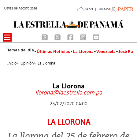
JUEVES 06 AGOSTO 2026
24.5°C | PANAMÁ
Últimas Noticias
La Llorona
Venezuela
José Raúl
Inicio
>
Opinión
>
La Llorona
La Llorona
llorona@laestrella.com.pa
25/02/2020 04:00
LA LLORONA
La llorona del 25 de febrero de